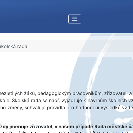
Školská rada
zletilých žáků, pedagogickým pracovníkům, zřizovateli a 
ole. Školská rada se např. vyjadřuje k návrhům školních vz
 jeho změny, schvaluje pravidla pro hodnocení výsledků vzd
vždy jmenuje zřizovatel, v našem případě Rada městské část