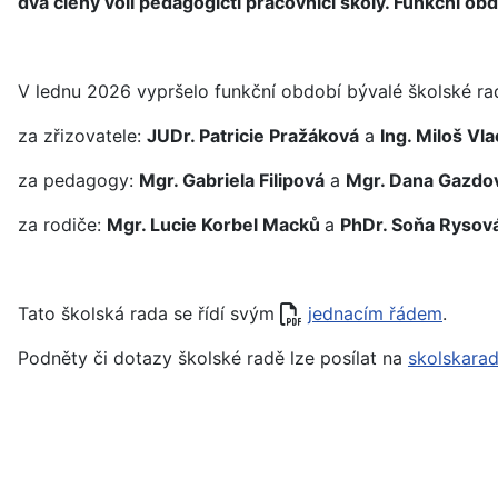
dva členy volí pedagogičtí pracovníci školy. Funkční obd
V lednu 2026 vypršelo funkční období bývalé školské rady
za zřizovatele:
JUDr. Patricie Pražáková
a
Ing. Miloš Vl
za pedagogy:
Mgr. Gabriela Filipová
a
Mgr. Dana Gazdo
za rodiče:
Mgr. Lucie Korbel Macků
a
PhDr. Soňa Rysov
Tato školská rada se řídí svým
jednacím řádem
.
Podněty či dotazy školské radě lze posílat na
skolskara