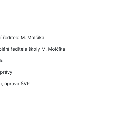
í ředitele M. Molčíka
ání ředitele školy M. Molčíka
du
zprávy
u, úprava ŠVP