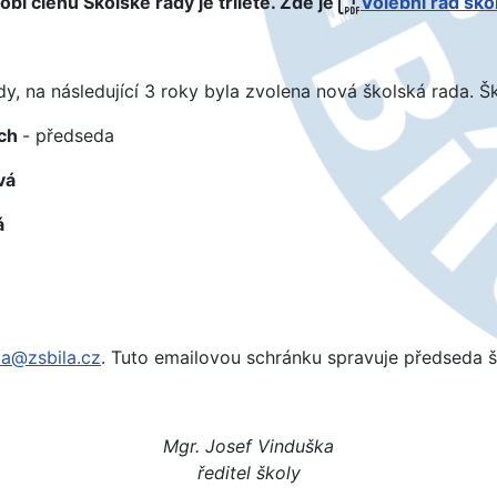
obí členů Školské rady je tříleté. Zde je
Volební řád ško
, na následující 3 roky byla zvolena nová školská rada. Šk
ach
- předseda
vá
á
da@zsbila.cz
. Tuto emailovou schránku spravuje předseda š
Mgr. Josef Vinduška
ředitel školy